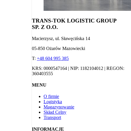
TRANS-TOK LOGISTIC GROUP
SP. Z O.O.
Macierzysz, ul. Sławęcińska 14
05-850 Ożarów Mazowiecki
T:
+48 604 995 385
KRS: 0000547164 | NIP: 1182104012 | REGON:
360403555
MENU
O firmie
Logistyka
Magazynowanie
Skład Celny
Transport
INFORMACJE