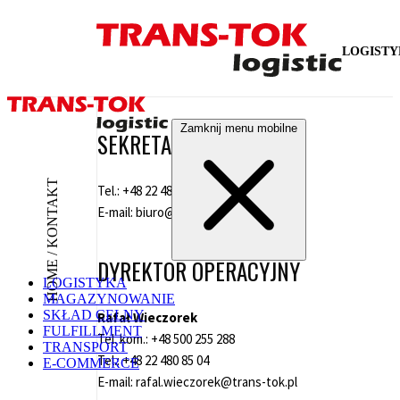
LOGIST
Zamknij menu mobilne
SEKRETARIAT
HOME / KONTAKT
Tel.:
+48 22 480 85 00
E-mail:
biuro@trans-tok.pl
DYREKTOR OPERACYJNY
LOGISTYKA
MAGAZYNOWANIE
SKŁAD CELNY
Rafał Wieczorek
FULFILLMENT
Tel. kom.:
+48 500 255 288
TRANSPORT
Tel.:
+48 22 480 85 04
E-COMMERCE
E-mail:
rafal.wieczorek@trans-tok.pl