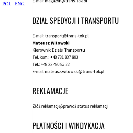
E-mail:
magazyn@trans-tok.pl
POL
|
ENG
DZIAŁ SPEDYCJI I TRANSPORTU
E-mail:
transport@trans-tok.pl
Mateusz Witowski
Kierownik Działu Transportu
Tel. kom.:
+48 731 837 893
Tel.:
+48 22 480 85 22
E-mail:
mateusz.witowski@trans-tok.pl
REKLAMACJE
Złóż reklamację
Sprawdź status reklamacji
PŁATNOŚCI I WINDYKACJA