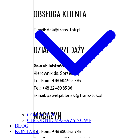
OBSŁUGA KLIENTA
E-mail:
dok@trans-tok.pl
DZIAŁ SPRZEDAŻY
Paweł Jabłoński
Kierownik ds. Sprzedaży
Tel. kom.:
+48 604 995 385
Tel.:
+48 22 480 85 36
E-mail:
pawel.jablonski@trans-tok.pl
MAGAZYN
CO-PACKING
CHŁODNIE MAGAZYNOWE
BLOG
Tel. kom.:
+48 880 165 745
KONTAKT